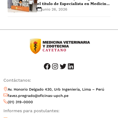
el título de Especialista en Medicina
de Animales de Compañía
junio 26, 2026
facebook
instagram
twitter
LinkedIn
Contáctanos:
Av. Honorio Delgado 430, Urb Ingeniería, Lima – Perú
favez.pregrado@oficinas-upch.pe
(01) 319-0000
Informes para postulantes: