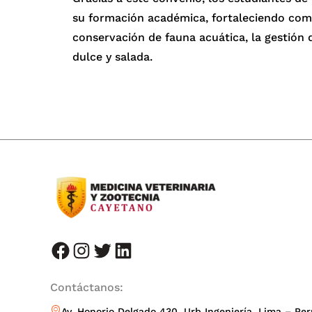
su formación académica, fortaleciendo comp
conservación de fauna acuática, la gestión 
dulce y salada.
facebook
instagram
twitter
LinkedIn
Contáctanos:
Av. Honorio Delgado 430, Urb Ingeniería, Lima – Per