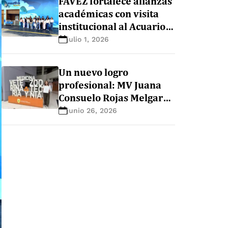
FAVEZ fortalece alianzas
mascotas en escolares
académicas con visita
de San Martín de Porres
institucional al Acuario
Nautilus
julio 1, 2026
Un nuevo logro
profesional: MV Juana
Consuelo Rojas Melgar
obtiene el título de
junio 26, 2026
Especialista en Medicina
de Animales de
Compañía