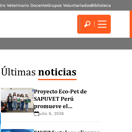
tro Veterinario Docente
Grupos Voluntariados
Biblioteca
noticias
Últimas
Proyecto Eco-Pet de
SAPUVET Perú
promueve el
conocimiento de
julio 9, 2026
zoonosis y la tenencia
responsable de