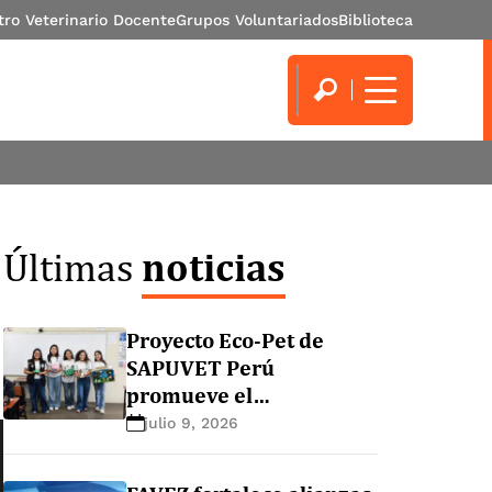
tro Veterinario Docente
Grupos Voluntariados
Biblioteca
noticias
Últimas
Proyecto Eco-Pet de
SAPUVET Perú
promueve el
conocimiento de
julio 9, 2026
zoonosis y la tenencia
responsable de