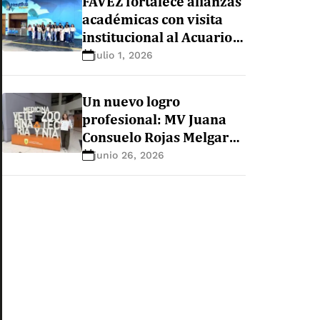
FAVEZ fortalece alianzas
mascotas en escolares
académicas con visita
de San Martín de Porres
institucional al Acuario
Nautilus
julio 1, 2026
Un nuevo logro
profesional: MV Juana
Consuelo Rojas Melgar
obtiene el título de
junio 26, 2026
Especialista en Medicina
de Animales de
Compañía